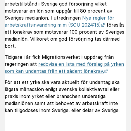
arbetstillstånd i Sverige god försörjning vilket
motsvarar en lön som uppgår till 80 procent av
Sveriges medianlön. I utredningen
Nya regler för
Länk till a
arbetskraftsinvandring m.m (SOU 2024:15)
föreslås
ett lönekrav som motsvarar 100 procent av Sveriges
medianlön. Villkoret om god försörjning tas därmed
bort.
Tidigare i år fick Migrationsverket i uppdrag från
regeringen att
redovisa en lista med förslag på yrken
Länk till 
som kan undantas från ett sådant lönekrav.
För att ett yrke ska vara aktuellt för undantag ska
lägsta månadslön enligt svenska kollektivavtal eller
praxis inom yrket eller branschen understiga
medianlönen samt att behovet av arbetskraft inte
kan tillgodoses inom Sverige, eller delar av Sverige.