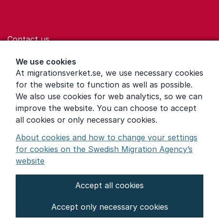
Contact us
Help for those who are living with violence
We use cookies
At migrationsverket.se, we use necessary cookies
Word explanations
for the website to function as well as possible.
About the Swedish Migration Agency
We also use cookies for web analytics, so we can
improve the website. You can choose to accept
Press room
all cookies or only necessary cookies.
Other languages
About cookies and how to change your settings
for cookies on the Swedish Migration Agency’s
website
Accept all cookies
About the website
Accept only necessary cookies