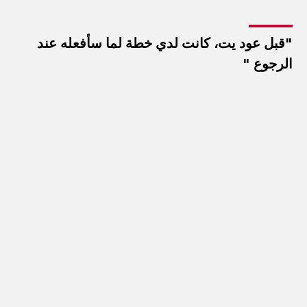
"قبل عود يت، كانت لدي خطة لما سأفعله عند
الرجوع "