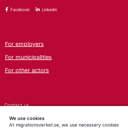
Facebook
Linkedin
For employers
For municipalities
For other actors
Contact us
Help for those who are living with violence
We use cookies
At migrationsverket.se, we use necessary cookies
Word explanations