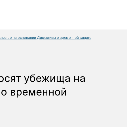
ельство на основании Директивы о временной защите
вление
Для детей, котор
росят убежища на
 о временной