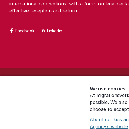
international conventions, with a focus on legal certa
effective reception and return.
Facebook
Linkedin
About the website
We use cookies
Settings for cookies
At migrationsverk
possible. We also
Proces­sing of personal data
choose to accept 
About cookies an
Agency’s website