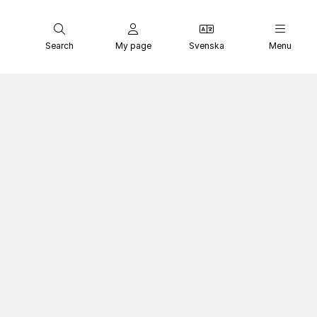
Search
My page
Svenska
Menu
ые просят убежища на о