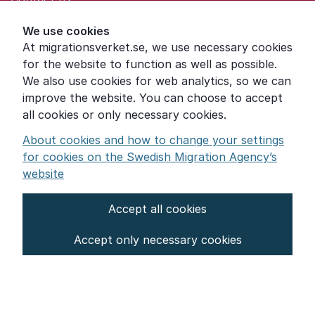
Help for those who are living with violence
We use cookies
At migrationsverket.se, we use necessary cookies
Word explanations
for the website to function as well as possible.
About the Swedish Migration Agency
We also use cookies for web analytics, so we can
improve the website. You can choose to accept
Press room
all cookies or only necessary cookies.
Other languages
About cookies and how to change your settings
for cookies on the Swedish Migration Agency’s
website
Accept all cookies
About the website
Accept only necessary cookies
Settings for cookies
Proces­sing of personal data
English (English)