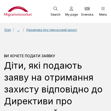
Start
Search
My page
Svenska
Menu
Start
...
Директива про тимчасовий захист
Ви хочете подати заяв
ВИ ХОЧЕТЕ ПОДАТИ ЗАЯВКУ
Діти, які подають
заяву на отримання
захисту відповідно до
Директиви про