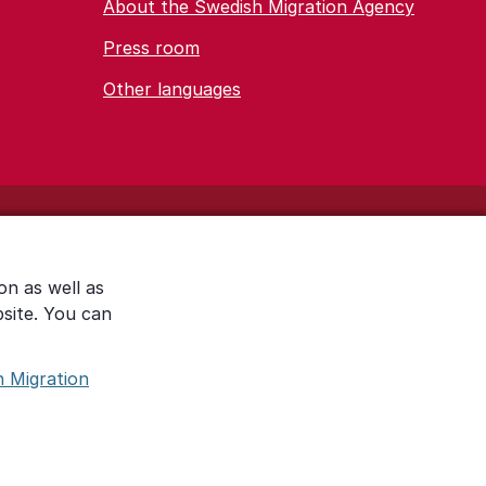
About the Swedish Migration Agency
Press room
Other languages
on as well as
bsite. You can
h Migration