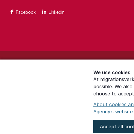
Facebook
Linkedin
About the website
We use cookies
Settings for cookies
At migrationsverk
possible. We also
Proces­sing of personal data
choose to accept 
About cookies an
Agency’s website
Accept all coo