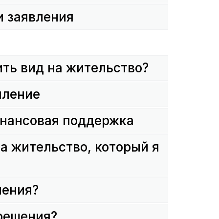
и заявления
ть вид на жительство?
пление
инансовая поддержка
на жительство, который я
ления?
решения?