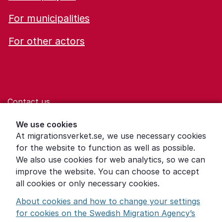
For municipalities
For other actors
Contact us
Help for those who are living with violence
We use cookies
At migrationsverket.se, we use necessary cookies
Word explanations
for the website to function as well as possible.
About the Swedish Migration Agency
We also use cookies for web analytics, so we can
improve the website. You can choose to accept
Press room
all cookies or only necessary cookies.
Other languages
About cookies and how to change your settings
for cookies on the Swedish Migration Agency’s