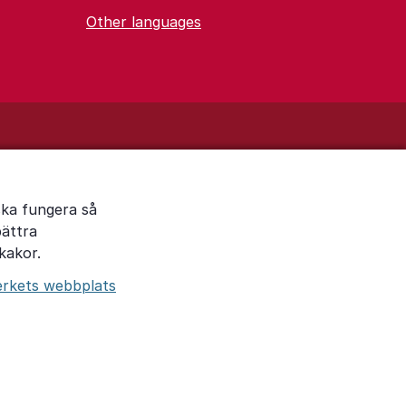
Other languages
ska fungera så
bättra
kakor.
erkets webbplats