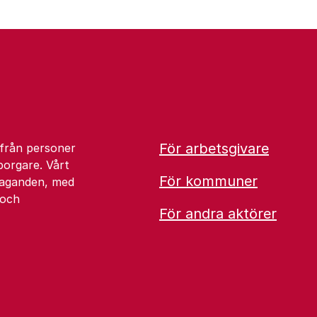
För arbetsgivare
 från personer
borgare. Vårt
För kommuner
åtaganden, med
 och
För andra aktörer