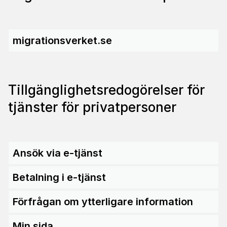
migrationsverket.se
Till­gäng­lig­hets­re­do­gö­relser för
tjänster för privat­per­soner
Ansök via e-tjänst
Betalning i e-tjänst
Förfrågan om ytterligare information
Min sida