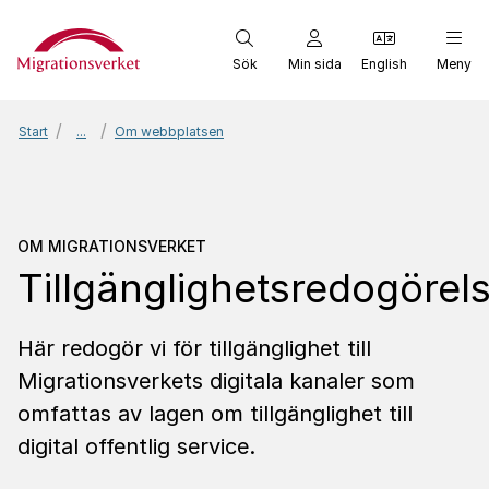
Start
Sök
Min sida
English
Meny
Start
...
Om webbplatsen
Om Migrationsverket
Til
OM MIGRATIONSVERKET
Tillgänglighetsredogörel
Här redogör vi för tillgänglighet till
Migrationsverkets digitala kanaler som
omfattas av lagen om tillgänglighet till
digital offentlig service.