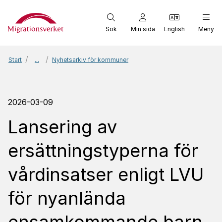
Start
Sök
Min sida
English
Meny
Start
...
Nyhetsarkiv för kommuner
2026-03-09
Lansering av
ersättningstyperna för
vårdinsatser enligt LVU
för nyanlända