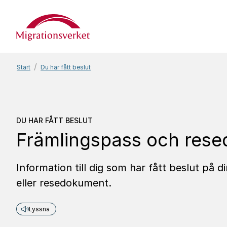
Start
Start
Du har fått beslut
Du har fått beslut
Främl
DU HAR FÅTT BESLUT
Främlingspass och res
Information till dig som har fått beslut på
eller resedokument.
Lyssna