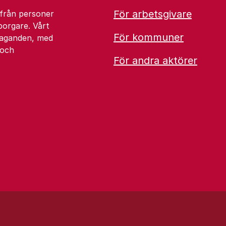
För arbetsgivare
 från personer
borgare. Vårt
För kommuner
åtaganden, med
 och
För andra aktörer