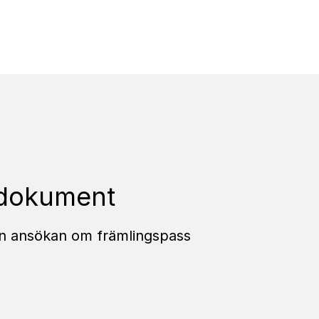
ingspass och resedokume
edokument
 din ansökan om främlingspass