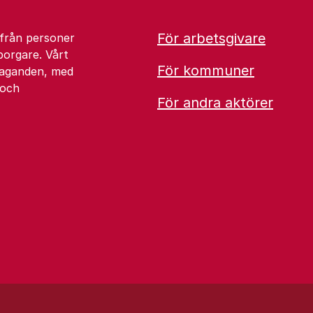
För arbetsgivare
 från personer
borgare. Vårt
För kommuner
åtaganden, med
 och
För andra aktörer