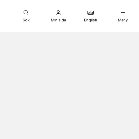
Sök
Min sida
English
Meny
n – studera