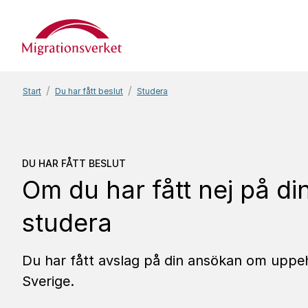
Start
Start
Du har fått beslut
Studera
Du har fått beslut
Om du 
DU HAR FÅTT BESLUT
Om du har fått nej på d
studera
Du har fått avslag på din ansökan om uppehål
Sverige.