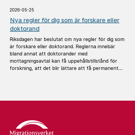
2026-05-25
Nya regler för dig som är forskare eller
doktorand
Riksdagen har beslutat om nya regler för dig som
är forskare eller doktorand. Reglerna innebär
bland annat att doktorander med
mottagningsavtal kan få uppehållstillstånd för
forskning, att det blir lättare att få permanent
uppehållstillstånd och att du i fler situationer kan
ansöka om ett annat tillstånd i Sverige.