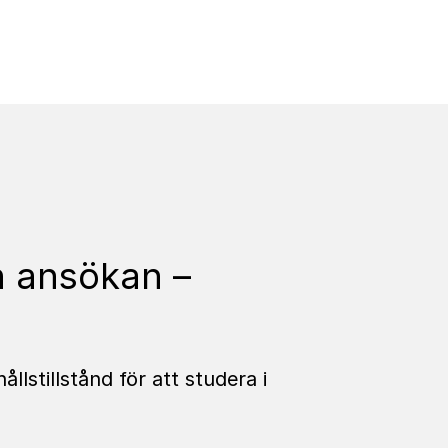
har fått nej på din ansöka
in ansökan –
lstillstånd för att studera i