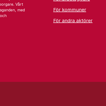
borgare. Vårt
För kommuner
åtaganden, med
 och
För andra aktörer