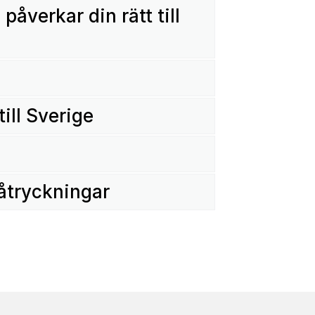
åverkar din rätt till
g
till Sverige
påtryckningar