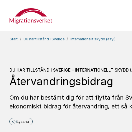
Start
Start
Du har tillstånd i Sverige
Internationellt skydd (asyl)
Du har tillstånd i Sverig
DU HAR TILLSTÅND I SVERIGE – INTERNATIONELLT SKYDD (
Återvandringsbidrag
Om du har bestämt dig för att flytta från S
ekonomiskt bidrag för återvandring, ett så k
Lyssna