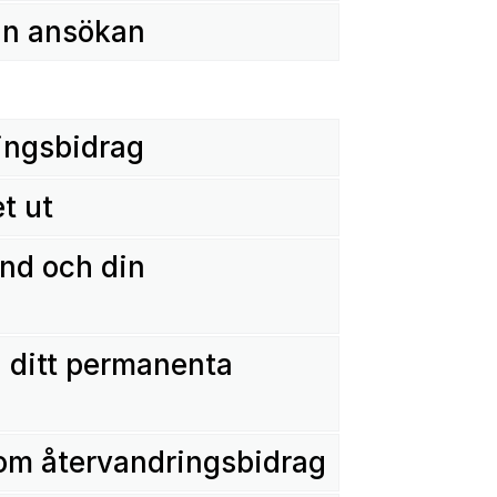
din ansökan
ingsbidrag
t ut
ånd och din
a ditt permanenta
 om återvandringsbidrag