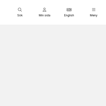
Sök
Min sida
English
Meny
syl)
Återvandringsbidrag