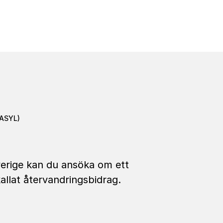
e – Internationellt skydd (a
ASYL)
verige kan du ansöka om ett
allat återvandringsbidrag.