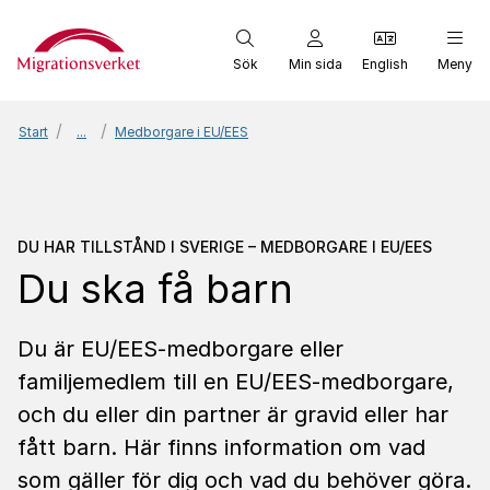
Start
Sök
Min sida
English
Meny
Start
...
Medborgare i EU/EES
Du har tillstånd i Sverig
DU HAR TILLSTÅND I SVERIGE – MEDBORGARE I EU/EES
Du ska få barn
Du är EU/EES-medborgare eller
familjemedlem till en EU/EES-medborgare,
och du eller din partner är gravid eller har
fått barn. Här finns information om vad
som gäller för dig och vad du behöver göra.