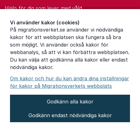
Hjälp för dig som lever med våld
Ordförklaringar
Vi använder kakor (cookies)
På migrationsverket.se använder vi nödvändiga
Om Migrationsverket
kakor för att webbplatsen ska fungera så bra
Pressrum
som möjligt. Vi använder också kakor för
webbanalys, så att vi kan förbättra webbplatsen.
Tillgänglighetsredogörelse
Du kan välja att godkänna alla kakor eller endast
nödvändiga kakor.
Other languages
Om kakor och hur du kan ändra dina inställningar
för kakor på Migrationsverkets webbplats
Godkänn alla kakor
Om webbplatsen
Godkänn endast nödvändiga kakor
Behandling av personuppgifter
Inställningar för kakor