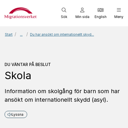
Start
Sök
Min sida
English
Meny
Start
...
Du har ansökt om internationellt skyd...
Du väntar på beslut
Skol
DU VÄNTAR PÅ BESLUT
Skola
Information om skolgång för barn som har
ansökt om internationellt skydd (asyl).
Lyssna