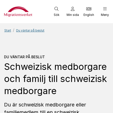
Start
Sök
Min sida
English
Meny
Start
Du väntar på beslut
Du väntar på beslut
Schw
DU VÄNTAR PÅ BESLUT
Schweizisk medborgare
och familj till schweizisk
medborgare
Du är schweizisk medborgare eller
familjemedlem till en schweizisk