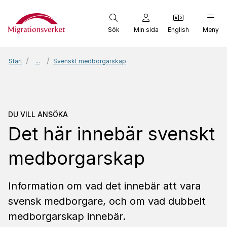
Start
Sök
Min sida
English
Meny
Start
...
Svenskt medborgarskap
Du vill ansöka
Det här i
DU VILL ANSÖKA
Det här innebär svenskt
medborgarskap
Information om vad det innebär att vara
svensk medborgare, och om vad dubbelt
medborgarskap innebär.