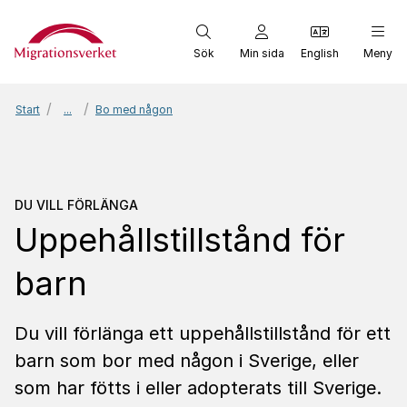
Start
Sök
Min sida
English
Meny
Start
...
Bo med någon
Du vill förlänga
Uppehålls
DU VILL FÖRLÄNGA
Uppehållstillstånd för
barn
Du vill förlänga ett uppehållstillstånd för ett
barn som bor med någon i Sverige, eller
som har fötts i eller adopterats till Sverige.