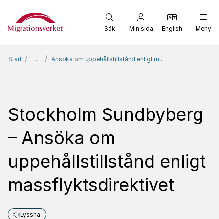
Start
Sök
Min sida
English
Meny
Start
...
Ansöka om uppehållstillstånd enligt m...
Stockholm Sundbyberg
– Ansöka om
uppehållstillstånd enligt
massflyktsdirektivet
Lyssna