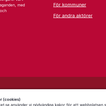
För kommuner
åtaganden, med
 och
För andra aktörer
r (cookies)
ket.se använder vi nödvändiga kakor för att webbplatsen 