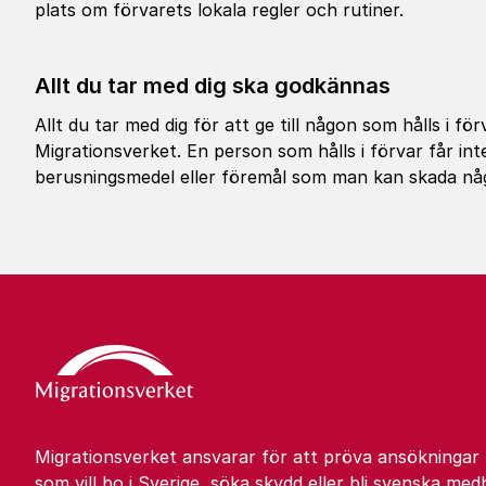
plats om förvarets lokala regler och rutiner.
Allt du tar med dig ska godkännas
Allt du tar med dig för att ge till någon som hålls i 
Migrationsverket. En person som hålls i förvar får int
berusningsmedel eller föremål som man kan skada någ
Migrationsverket ansvarar för att pröva ansökningar
som vill bo i Sverige, söka skydd eller bli svenska med