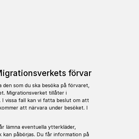
gra­tions­ver­kets förvar
kta den som du ska besöka på
förvaret
,
 Migrationsverket tillåter i
 vissa fall kan vi fatta beslut om att
 kommer att närvara under besöket. I
år lämna eventuella ytterkläder,
k kan påbörjas. Du får information på