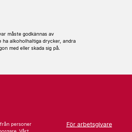
förvar måste godkännas av
e ha alkoholhaltiga drycker, andra
on med eller skada sig på.
För arbetsgivare
 från personer
borgare. Vårt