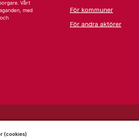
borgare. Vårt
För kommuner
åtaganden, med
 och
För andra aktörer
r (cookies)