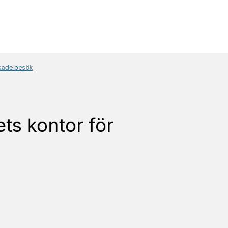
okade besök
ts kontor för