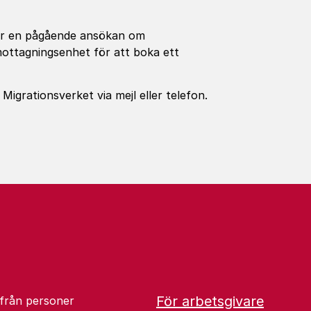
 har en pågående ansökan om
mottagningsenhet för att boka ett
igrationsverket via mejl eller telefon.
För arbetsgivare
 från personer