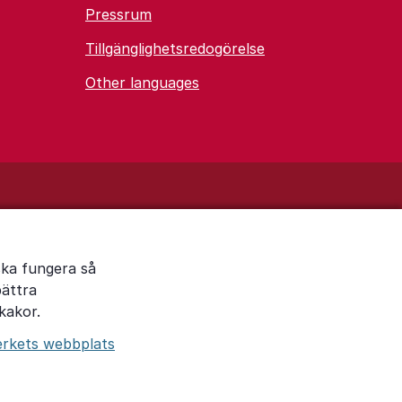
Pressrum
Tillgänglighetsredogörelse
Other languages
ska fungera så
bättra
kakor.
erkets webbplats