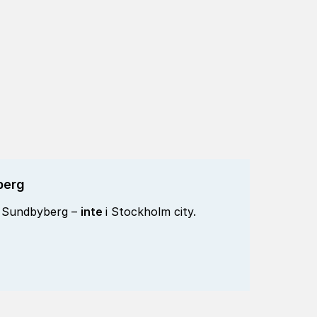
berg
 i Sundbyberg –
inte
i Stockholm city.