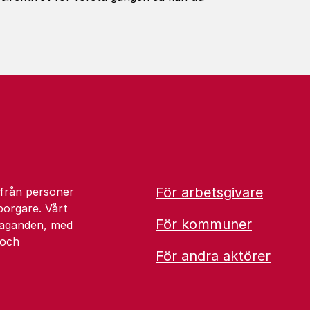
För arbetsgivare
 från personer
borgare. Vårt
För kommuner
åtaganden, med
 och
För andra aktörer