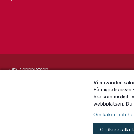
Om webbplatsen
Behandling av personuppgifter
Vi använder kako
På migrationsver
Inställningar för kakor
bra som möjligt. 
webbplatsen. Du k
Om kakor och hur 
Godkänn alla 