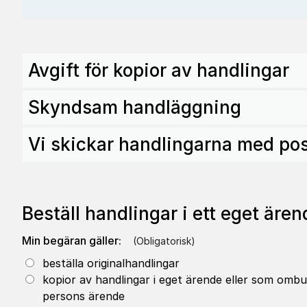
Avgift för kopior av handlingar
Skyndsam handläggning
Vi skickar handlingarna med po
Beställ hand­lingar i ett eget äre
(obligatorisk)
Min begäran gäller:
*
Min begäran gäller:
beställa originalhandlingar
kopior av handlingar i eget ärende eller som omb
persons ärende