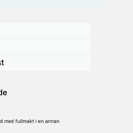
st
nde
ud med fullmakt i en annan