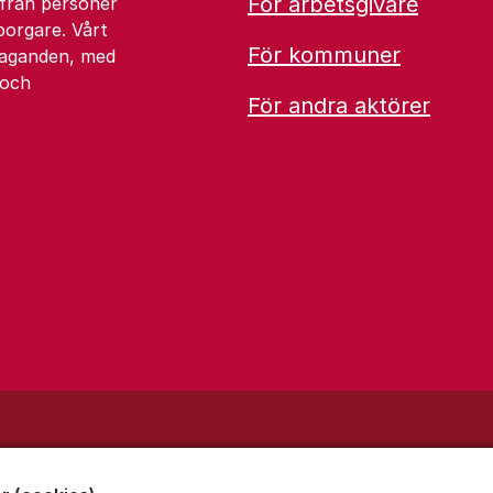
För arbetsgivare
 från personer
borgare. Vårt
För kommuner
åtaganden, med
 och
För andra aktörer