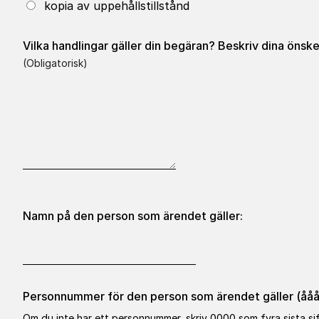
kopia av uppehållstillstånd
Vilka handlingar gäller din begäran? Beskriv dina önsk
(obligatorisk)
Namn på den person som ärendet gäller:
Personnummer för den person som ärendet gäller (å
Om du inte har ett personnummer, skriv 0000 som fyra sista sif