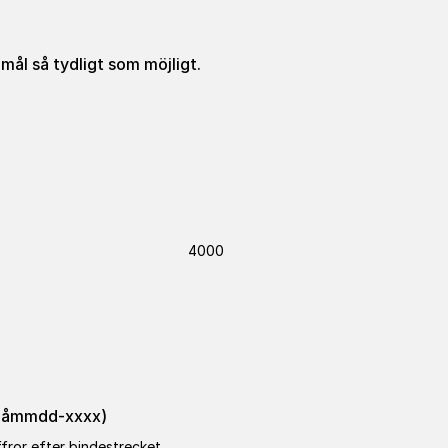
emål så tydligt som möjligt.
*
4000
åååmmdd-xxxx)
fror efter bindestrecket