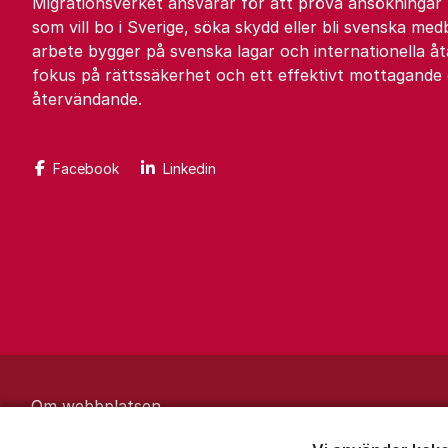
Migrationsverket ansvarar för att pröva ansökningar
som vill bo i Sverige, söka skydd eller bli svenska med
arbete bygger på svenska lagar och internationella 
fokus på rättssäkerhet och ett effektivt mottagande
återvändande.
Facebook
Linkedin
Om webbplatsen
Behandling av personuppgifter