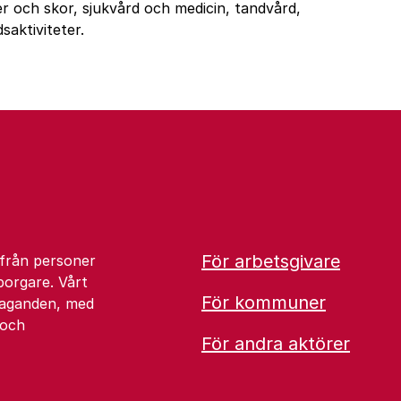
r och skor, sjukvård och medicin, tandvård,
saktiviteter.
För arbetsgivare
 från personer
borgare. Vårt
För kommuner
åtaganden, med
 och
För andra aktörer