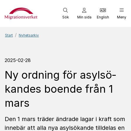
Start
Sök
Min sida
English
Meny
Start
Nyhetsarkiv
2025-02-28
Ny ordning för asyl­sö­
kandes boende från 1
mars
Den 1 mars träder ändrade lagar i kraft som
innebär att alla nya asylsökande tilldelas en