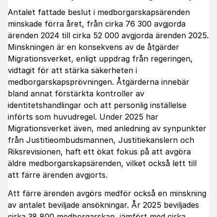
Antalet fattade beslut i medborgarskapsärenden
minskade förra året, från cirka 76 300 avgjorda
ärenden 2024 till cirka 52 000 avgjorda ärenden 2025.
Minskningen är en konsekvens av de åtgärder
Migrationsverket, enligt uppdrag från regeringen,
vidtagit för att stärka säkerheten i
medborgarskapsprövningen. Åtgärderna innebär
bland annat förstärkta kontroller av
identitetshandlingar och att personlig inställelse
införts som huvudregel. Under 2025 har
Migrationsverket även, med anledning av synpunkter
från Justitieombudsmannen, Justitiekanslern och
Riksrevisionen, haft ett ökat fokus på att avgöra
äldre medborgarskapsärenden, vilket också lett till
att färre ärenden avgjorts.
Att färre ärenden avgörs medför också en minskning
av antalet beviljade ansökningar. År 2025 beviljades
cirka 38 800 medborgarskap, jämfört med cirka