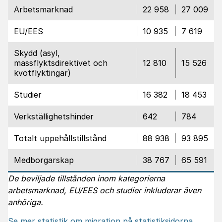
Arbetsmarknad
22 958
27 009
EU/EES
10 935
7 619
Skydd (asyl,
massflyktsdirektivet och
12 810
15 526
kvotflyktingar)
Studier
16 382
18 453
Verkställighetshinder
642
784
Totalt uppehållstillstånd
88 938
93 895
Medborgarskap
38 767
65 591
De beviljade tillstånden inom kategorierna
arbetsmarknad, EU/EES och studier inkluderar även
anhöriga.
Se mer statistik om migration på statistiksidorna