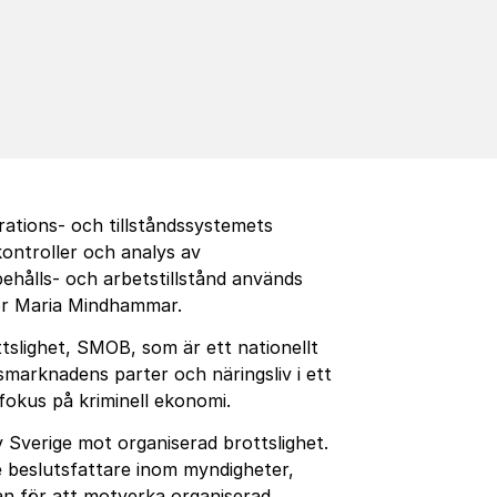
grations- och tillståndssystemets
kontroller och analys av
hålls- och arbetstillstånd används
tör Maria Mindhammar.
slighet, SMOB, som är ett nationellt
marknadens parter och näringsliv i ett
okus på kriminell ekonomi.
 Sverige mot organiserad brottslighet.
e beslutsfattare inom myndigheter,
n för att motverka organiserad