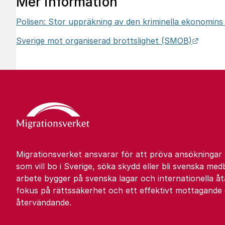
Mer information
Polisen: Stor uppräkning av den kriminella ekonomins
Länk t
Sverige mot organiserad brottslighet (SMOB)
Migrationsverket ansvarar för att pröva ansökningar
som vill bo i Sverige, söka skydd eller bli svenska med
arbete bygger på svenska lagar och internationella 
fokus på rättssäkerhet och ett effektivt mottagande
återvändande.