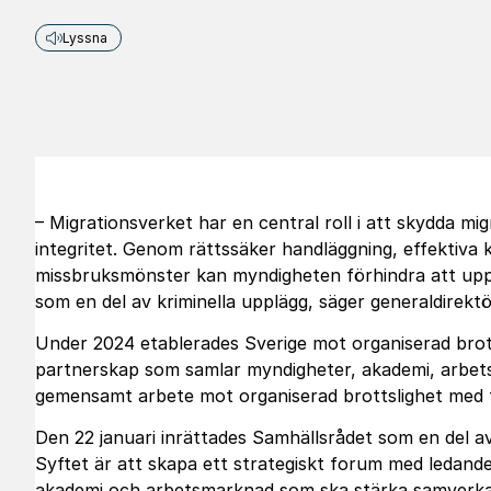
Lyssna
– Migrationsverket har en central roll i att skydda mi
integritet. Genom rättssäker handläggning, effektiva 
missbruksmönster kan myndigheten förhindra att uppe
som en del av kriminella upplägg, säger generaldirek
Under 2024 etablerades Sverige mot organiserad brott
partnerskap som samlar myndigheter, akademi, arbets
gemensamt arbete mot organiserad brottslighet med f
Den 22 januari inrättades Samhällsrådet som en del av
Syftet är att skapa ett strategiskt forum med ledand
akademi och arbetsmarknad som ska stärka samverka