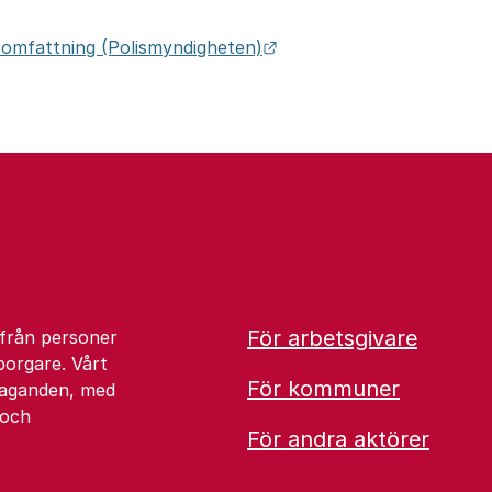
Länk till annan webbplats
 omfattning (Polismyndigheten)
ill annan webbplats.
För arbetsgivare
 från personer
borgare. Vårt
För kommuner
åtaganden, med
 och
För andra aktörer