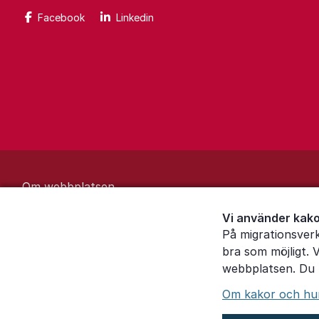
Facebook
Linkedin
Om webbplatsen
Behandling av personuppgifter
Vi använder kako
På migrationsver
Inställningar för kakor
bra som möjligt. 
webbplatsen. Du k
Om kakor och hur 