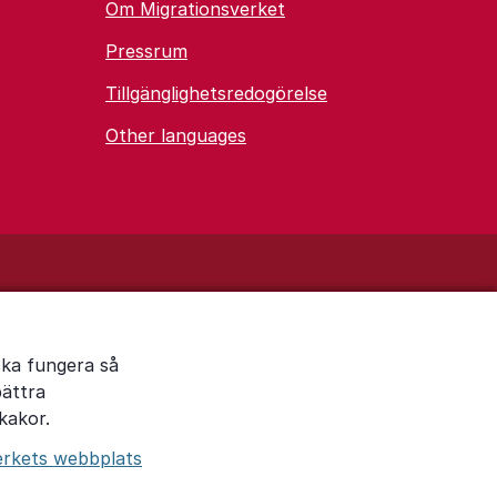
Om Migrationsverket
Pressrum
Tillgänglighetsredogörelse
Other languages
ska fungera så
bättra
kakor.
erkets webbplats