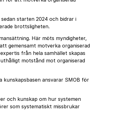
edan starten 2024 och bidrar i
rade brottsligheten.
mmansättning. Här möts myndigheter,
r att gemensamt motverka organiserad
 expertis från hela samhället skapas
 uthålligt motstånd mot organiserad
ma kunskapsbasen ansvarar SMOB för
torer och kunskap om hur systemen
törer som systematiskt missbrukar