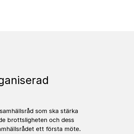
rganiserad
 samhällsråd som ska stärka
de brottsligheten och dess
amhällsrådet ett första möte.