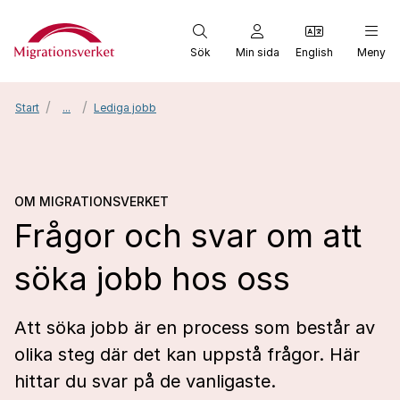
Start
Sök
Min sida
English
Meny
Start
...
Lediga jobb
Om Migrationsverket
Frå
OM MIGRATIONSVERKET
Frågor och svar om att
söka jobb hos oss
Att söka jobb är en process som består av
olika steg där det kan uppstå frågor. Här
hittar du svar på de vanligaste.