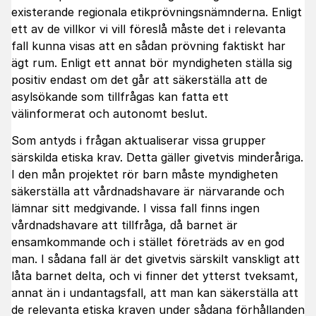
existerande regionala etikprövningsnämnderna. Enligt
ett av de villkor vi vill föreslå måste det i relevanta
fall kunna visas att en sådan prövning faktiskt har
ägt rum. Enligt ett annat bör myndigheten ställa sig
positiv endast om det går att säkerställa att de
asylsökande som tillfrågas kan fatta ett
välinformerat och autonomt beslut.
Som antyds i frågan aktualiserar vissa grupper
särskilda etiska krav. Detta gäller givetvis minderåriga.
I den mån projektet rör barn måste myndigheten
säkerställa att vårdnadshavare är närvarande och
lämnar sitt medgivande. I vissa fall finns ingen
vårdnadshavare att tillfråga, då barnet är
ensamkommande och i stället företräds av en god
man. I sådana fall är det givetvis särskilt vanskligt att
låta barnet delta, och vi finner det ytterst tveksamt,
annat än i undantagsfall, att man kan säkerställa att
de relevanta etiska kraven under sådana förhållanden