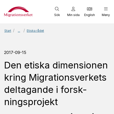
Start
Sök
Min sida
English
Meny
Start
...
Etiska rådet
2017-09-15
Den etiska dimen­sionen
kring Migra­tions­ver­kets
delta­gande i forsk­
nings­pro­jekt