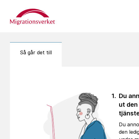
Start
Så går det till
Du an
ut den
tjänst
Du anno
den ledi