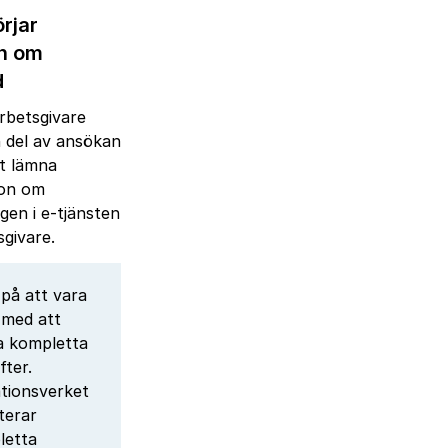
rjar
n om
d
rbetsgivare
in del av ansökan
t lämna
ion om
ngen i e-tjänsten
sgivare.
på att vara
 med att
a kompletta
fter.
tionsverket
iterar
letta