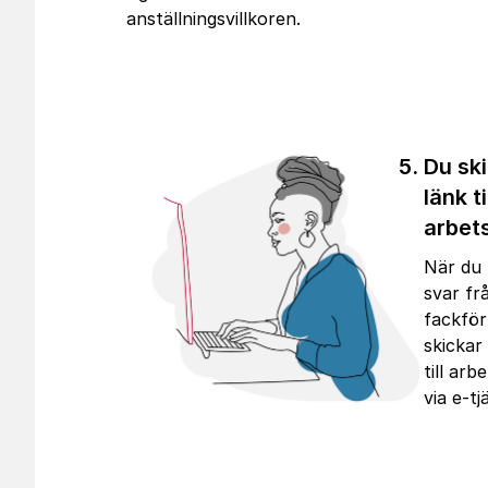
anställningsvillkoren.
Du sk
länk ti
arbet
När du 
svar fr
fackför
skickar
till arb
via e-tj