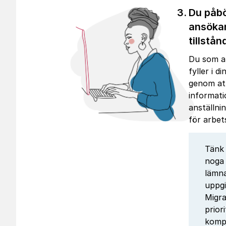
Du påbö
ansöka
tillstån
Du som a
fyller i d
genom at
informat
anställni
för arbet
Tänk 
noga
lämn
uppgi
Migra
prior
komp