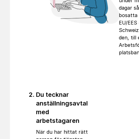
under mi
dagar så
bosatta 
EU/EES
Schweiz
den, til
Arbetsf
platsban
Du tecknar
anställningsavtal
med
arbetstagaren
När du har hittat rätt