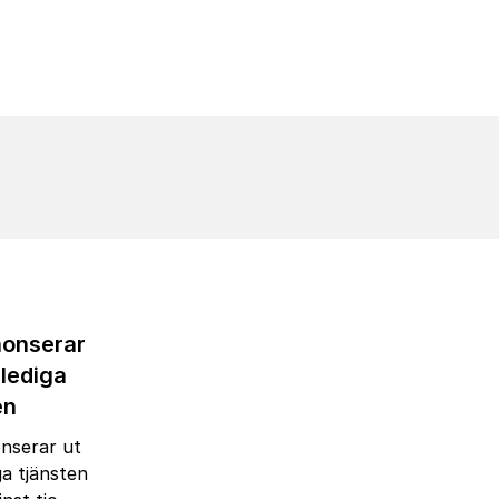
nonserar
 lediga
en
nserar ut
ga tjänsten