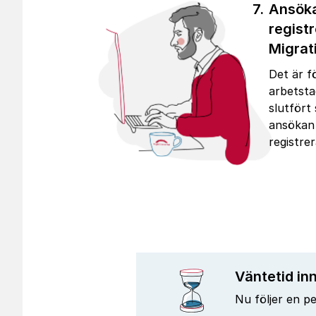
Ansök
regist
Migrat
Det är f
arbetsta
slutfört 
ansökan
registrer
Väntetid inn
Nu följer en p