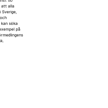
nst tio
 att alla
i Sverige,
 och
 kan söka
l exempel på
örmedlingens
k.