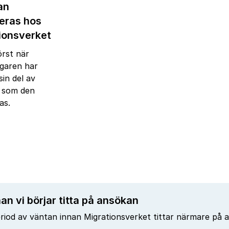
an
reras hos
ionsverket
örst när
garen har
sin del av
 som den
as.
an vi börjar titta på ansökan
eriod av väntan innan Migrationsverket tittar närmare på 