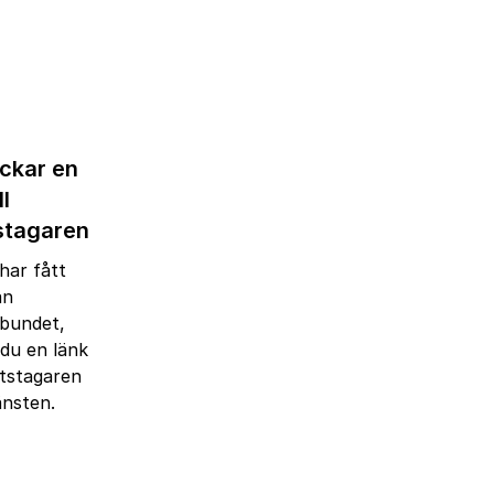
ickar en
ll
stagaren
har fått
ån
bundet,
 du en länk
etstagaren
änsten.