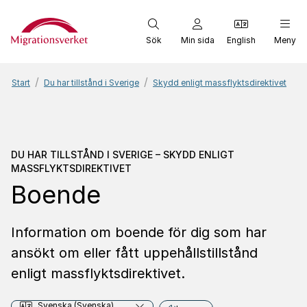
Start
Sök
Min sida
English
Meny
Start
Du har tillstånd i Sverige
Skydd enligt massflyktsdirektivet
Du har tillstånd i Sverige
DU HAR TILLSTÅND I SVERIGE – SKYDD ENLIGT
MASSFLYKTSDIREKTIVET
Boende
Information om boende för dig som har
ansökt om eller fått uppehållstillstånd
enligt massflyktsdirektivet.
Svenska (Svenska)