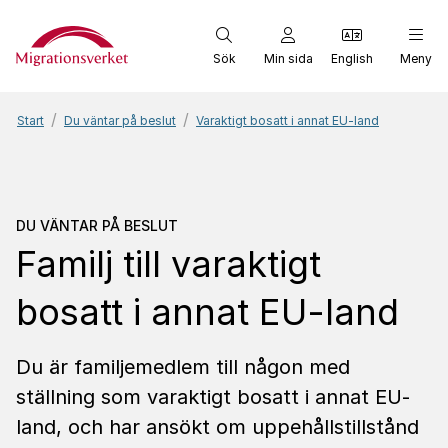
Start
Sök
Min sida
English
Meny
Start
Du väntar på beslut
Varaktigt bosatt i annat EU-land
Du väntar på beslut
Famil
DU VÄNTAR PÅ BESLUT
Familj till varaktigt
bosatt i annat EU-land
Du är familjemedlem till någon med
ställning som varaktigt bosatt i annat EU-
land, och har ansökt om uppehållstillstånd