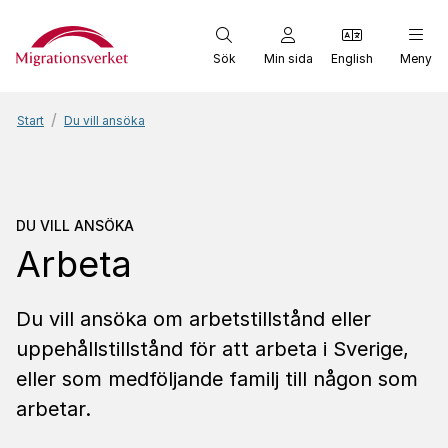
Start
Sök
Min sida
English
Meny
Start
Du vill ansöka
Du vill ansöka
Arbeta
DU VILL ANSÖKA
Arbeta
Du vill ansöka om arbetstillstånd eller
uppehållstillstånd för att arbeta i Sverige,
eller som medföljande familj till någon som
arbetar.