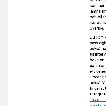
kommer d
lämna fi
och bli 
när du ha
Sverige.
Du som v
pass digi
också har
till inte
boka en 
på en am
ett gene
Under be
också få
fingeravt
fotograf
Läs mer 
passkont