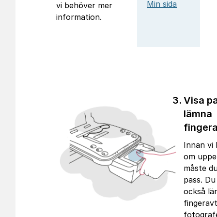
Min sida
vi behöver mer
information.
Visa p
lämna
finger
Innan vi 
om uppeh
måste du
pass. Du
också l
fingeravt
fotograf