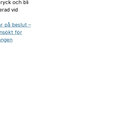
ryck och bli
erad vid
r på beslut –
nsökt för
ången