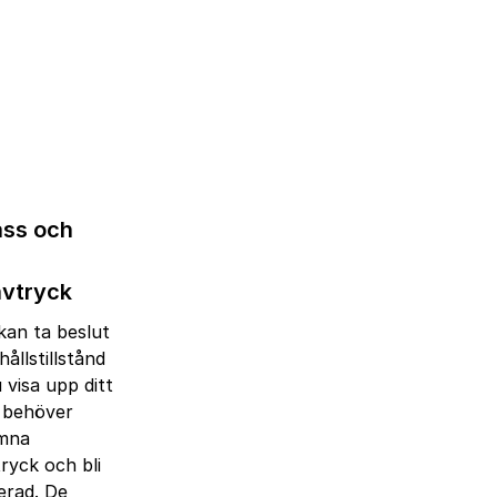
ass och
avtryck
kan ta beslut
ållstillstånd
 visa upp ditt
 behöver
ämna
ryck och bli
erad. De