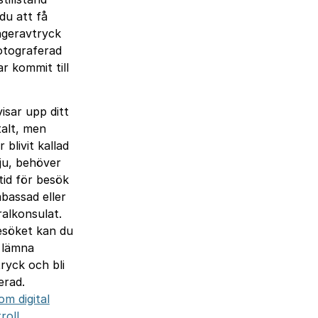
u att få
ngeravtryck
fotograferad
r kommit till
isar upp ditt
talt, men
 blivit kallad
rvju, behöver
tid för besök
bassad eller
ralkonsulat.
söket kan du
 lämna
ryck och bli
erad.
om digital
roll