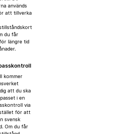
rna används
r att tillverka
tillståndskort
om du får
 för längre tid
ånader.
 passkontroll
all kommer
nsverket
dig att du ska
passet i en
asskontroll via
stället för att
n svensk
. Om du får
tillstånd