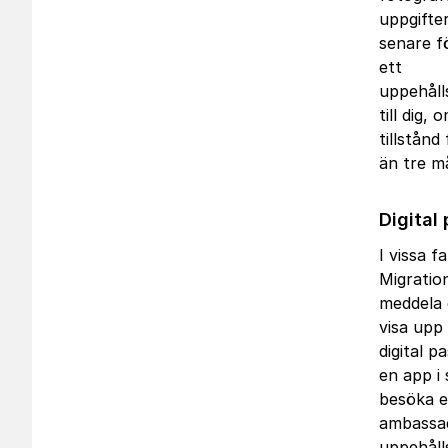
uppgifte
senare fö
ett
uppehålls
till dig, 
tillstånd
än tre m
Digital
I vissa f
Migratio
meddela 
visa upp 
digital p
en app i 
besöka e
ambassad
uppehålls