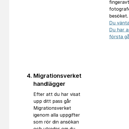
fingeravt
fotograf
besöket.
Du vänta
Du har a
första g
Migrationsverket
handlägger
Efter att du har visat
upp ditt pass går
Migrationsverket
igenom alla uppgifter
som rör din ansökan
och utreder om du