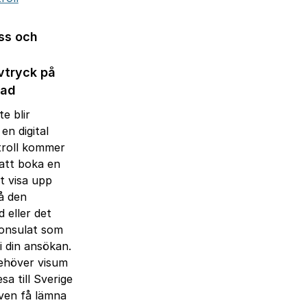
ss och
vtryck på
ad
e blir
en digital
roll kommer
 att boka en
tt visa upp
å den
 eller det
onsulat som
i din ansökan.
ehöver visum
esa till Sverige
ven få lämna