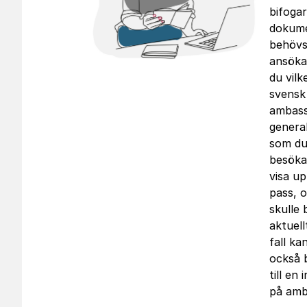
bifogar
dokum
behövs.
ansöka
du vilk
svensk
ambass
genera
som du 
besöka
visa up
pass, 
skulle b
aktuellt
fall ka
också b
till en 
på amb