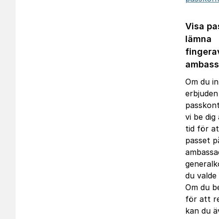
Visa pa
lämna
fingera
ambass
Om du int
erbjuden 
passkont
vi be dig
tid för a
passet p
ambassad
generalk
du valde 
Om du b
för att r
kan du ä