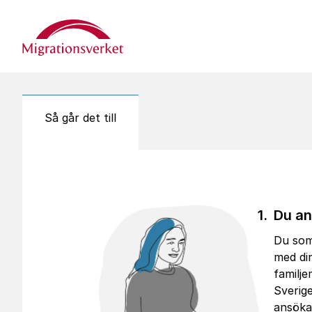
Start
Så går det till
Du an
Du som 
med di
familje
Sverige
ansöka