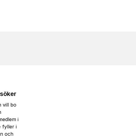
söker
vill bo
n
medlem i
 fyller i
n och