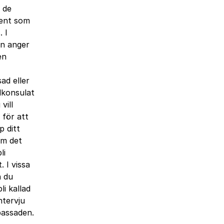
 de
ent som
 I
n anger
en
ad eller
lkonsulat
vill
 för att
p ditt
om det
li
. I vissa
n du
li kallad
intervju
assaden.