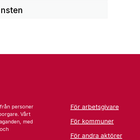
änsten
För arbetsgivare
 från personer
borgare. Vårt
För kommuner
åtaganden, med
 och
För andra aktörer