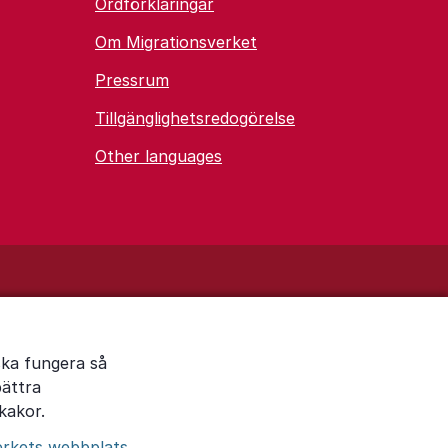
Ordförklaringar
Om Migrationsverket
Pressrum
Tillgänglighetsredogörelse
Other languages
ska fungera så
bättra
kakor.
erkets webbplats