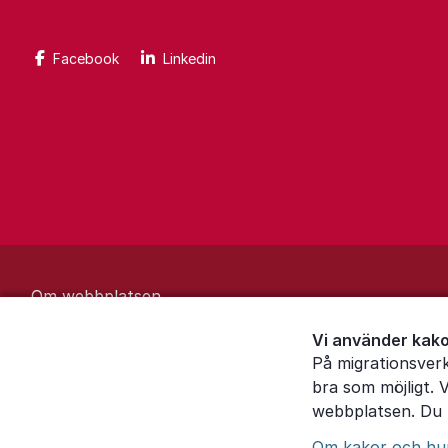
Facebook
Linkedin
Om webbplatsen
Behandling av personuppgifter
Vi använder kako
På migrationsver
Inställningar för kakor
bra som möjligt. 
webbplatsen. Du k
Om kakor och hur 