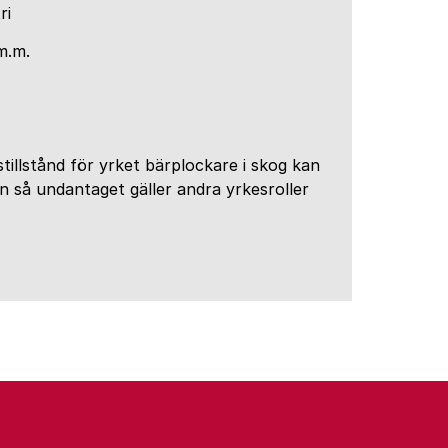
ri
m.m.
tillstånd för yrket bärplockare i skog kan
en så undantaget gäller andra yrkesroller