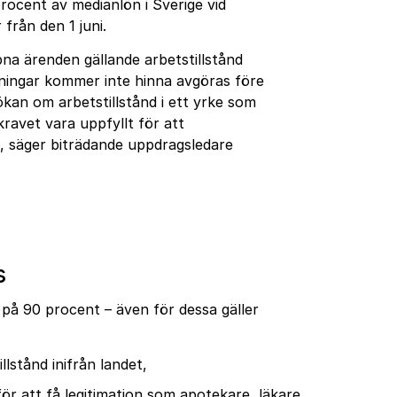
 procent av medianlön i Sverige vid
från den 1 juni.
na ärenden gällande arbetstillstånd
ningar kommer inte hinna avgöras före
ökan om arbetstillstånd i ett yrke som
ravet vara uppfyllt för att
26, säger biträdande uppdragsledare
s
på 90 procent – även för dessa gäller
lstånd inifrån landet,
 att få legitimation som apotekare, läkare,