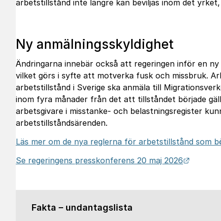
arbetstillstånd inte längre kan beviljas inom det yrke
Ny anmälningsskyldighet
Ändringarna innebär också att regeringen inför en ny
vilket görs i syfte att motverka fusk och missbruk. A
arbetstillstånd i Sverige ska anmäla till Migrationsver
inom fyra månader från det att tillståndet började gä
arbetsgivare i misstanke- och belastningsregister kunn
arbetstillståndsärenden.
Läs mer om de nya reglerna för arbetstillstånd som bör
Länk til
Se regeringens presskonferens 20 maj 2026
Fakta – undantagslista