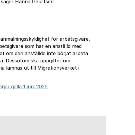
t, säger Hanna Geurtsen.
 anmälningsskyldighet för arbetsgivare,
rbetsgivare som har en anställd med
ket om den anställde inte börjat arbeta
lla. Dessutom ska uppgifter om
a lämnas ut till Migrationsverket i
jar gälla 1 juni 2026
l annan webbplats.