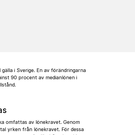
 gälla i Sverige. En av förändringarna
minst 90 procent av medianlönen i
llstånd.
as
 ska omfattas av lönekravet. Genom
tal yrken från lönekravet. För dessa