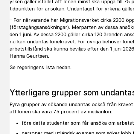
yrken gäller istället att lönen minst ska uppgå till 75
tidpunkten för ansökan. Undantaget för yrkena gäller 
– För närvarande har Migrationsverket cirka 2200 öpp
(förstagångsansökningar). Merparten av dessa ansök
den 1 juni. Av dessa 2200 gäller cirka 120 ärenden ans
nu kan undantas lönekravet. För övriga behöver lönek
arbetstillstånd ska kunna beviljas efter den 1 juni 20
Hanna Geurtsen.
Se regeringens lista nedan.
Ytterligare grupper som undanta
Fyra grupper av sökande undantas också från kravet 
att lönen ska vara 75 procent av medianlön:
före detta studenter som får ansöka om arbetstil
personer med utländsk examen som söker jobb för