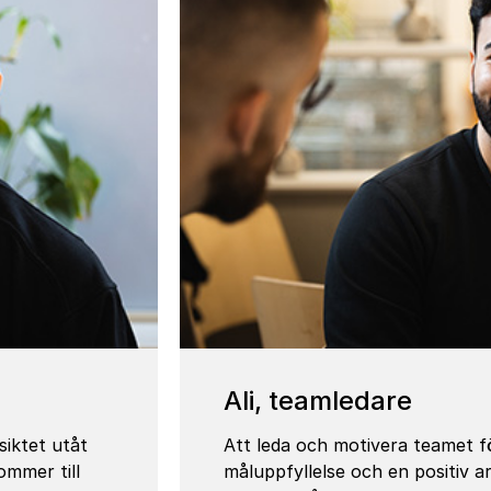
Ali, team­le­dare
siktet utåt
Att leda och motivera teamet för
mmer till
måluppfyllelse och en positiv arb