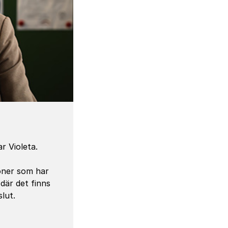
r Violeta.
oner som har
där det finns
slut.