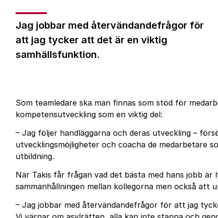
Jag jobbar med återvändandefrågor för
att jag tycker att det är en viktig
samhällsfunktion.
Som teamledare ska man finnas som stöd för medarbeta
kompetensutveckling som en viktig del:
– Jag följer handläggarna och deras utveckling – fö
utvecklingsmöjligheter och coacha de medarbetare so
utbildning.
När Takis får frågan vad det bästa med hans jobb är l
sammanhållningen mellan kollegorna men också att up
– Jag jobbar med återvändandefrågor för att jag tycke
Vi värnar om asylrätten, alla kan inte stanna och geno