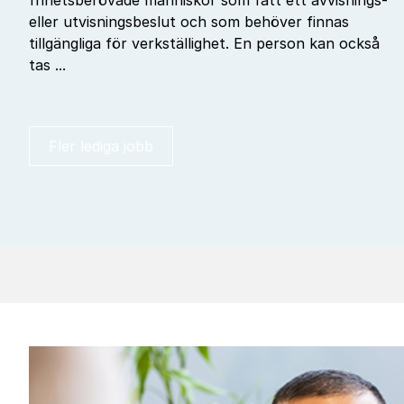
frihetsberövade människor som fått ett avvisnings-
eller utvisningsbeslut och som behöver finnas
tillgängliga för verkställighet. En person kan också
tas ...
Fler lediga jobb