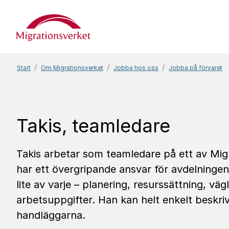
Start
Start
Om Migrationsverket
Jobba hos oss
Jobba på förvaret
Takis, team­le­dare
Takis arbetar som teamledare på ett av Mig
har ett övergripande ansvar för avdelningens
lite av varje – planering, resurssättning, vä
arbetsuppgifter. Han kan helt enkelt beskriv
handläggarna.