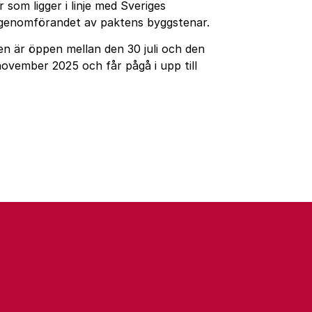
 som ligger i linje med Sveriges
l genomförandet av paktens byggstenar.
gen är öppen mellan den 30 juli och den
november 2025 och får pågå i upp till
annan webbplats.