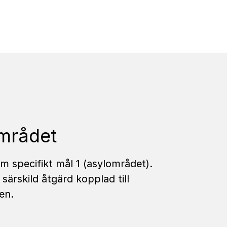
området
m specifikt mål 1 (asylområdet).
 särskild åtgärd kopplad till
en.