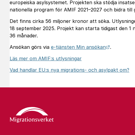
europeiska asylsystemet. Projekten ska stödja insatser
nationella program för AMIF 2021–2027 och bidra til
Det finns cirka 56 miljoner kronor att söka. Utlysnin
18 september 2025. Projekt kan starta tidigast den 1 
36 månader.
Länk till 
Ansökan görs via
e‑tjänsten Min ansökan
.
Läs mer om AMIF:s utlysningar
Vad handlar EU:s nya migrations- och asylpakt om?