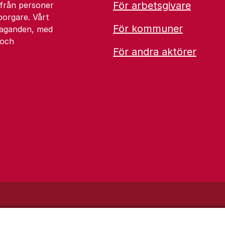
För arbetsgivare
 från personer
borgare. Vårt
För kommuner
åtaganden, med
 och
För andra aktörer