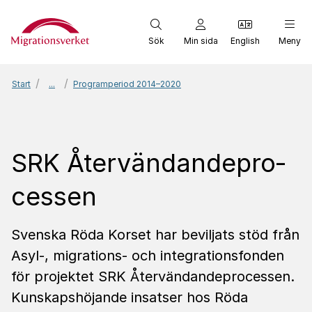
Start
Sök
Min sida
English
Meny
Start
...
Programperiod 2014–2020
SRK Åter­vän­dan­de­pro­
cessen
Svenska Röda Korset har beviljats stöd från
Asyl-, migrations- och integrationsfonden
för projektet SRK Återvändandeprocessen.
Kunskapshöjande insatser hos Röda