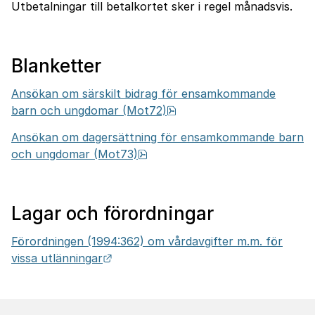
Utbetalningar till betalkortet sker i regel månadsvis.
Blan­ketter
Ansökan om särskilt bidrag för ensamkommande
pdf, 672.1 kB.
barn och ungdomar (Mot72)
Ansökan om dagersättning för ensamkommande barn
pdf, 1.1 MB.
och ungdomar (Mot73)
Lagar och förord­ningar
Förordningen (1994:362) om vårdavgifter m.m. för
Länk till annan webbplats.
vissa utlänningar