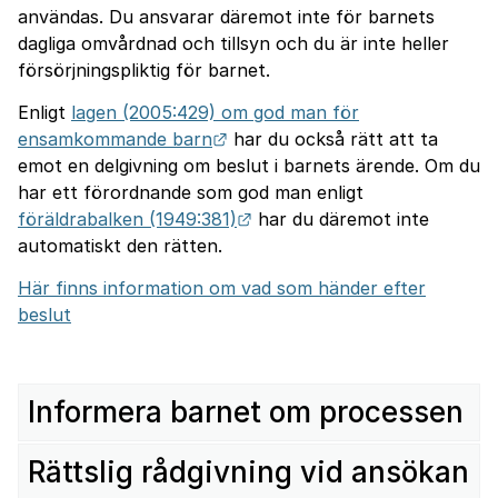
användas. Du ansvarar däremot inte för barnets
dagliga omvårdnad och tillsyn och du är inte heller
försörjningspliktig för barnet.
Enligt
lagen (2005:429) om god man för
Länk till annan webbplats.
ensamkommande barn
har du också rätt att ta
emot en delgivning om beslut i barnets ärende. Om du
har ett förordnande som god man enligt
Länk till annan webbplats.
föräldrabalken (1949:381)
har du däremot inte
automatiskt den rätten.
Här finns information om vad som händer efter
beslut
Infor­mera barnet om pro­cessen
Rättslig rådgivning vid ansökan