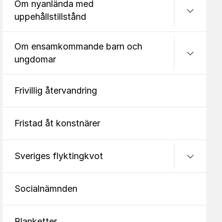
Om nyanlända med
uppehållstillstånd
Undermeny
Om ensamkommande barn och
ungdomar
Frivillig återvandring
Fristad åt konstnärer
Undermeny
Sveriges flyktingkvot
Socialnämnden
Blanketter