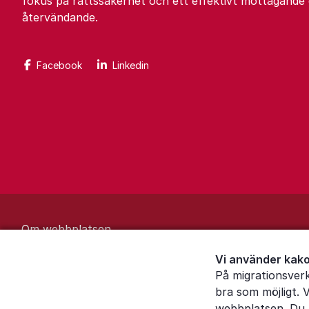
fokus på rättssäkerhet och ett effektivt mottagande
återvändande.
Facebook
Linkedin
Om webbplatsen
Behandling av personuppgifter
Vi använder kako
På migrationsver
Inställningar för kakor
bra som möjligt. 
webbplatsen. Du k