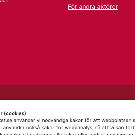
 och
För andra aktörer
r (cookies)
ket.se använder vi nödvändiga kakor för att webbplatsen 
Vi använder också kakor för webbanalys, så att vi kan för
an välja att godkänna alla kakor eller endast nödvändiga 