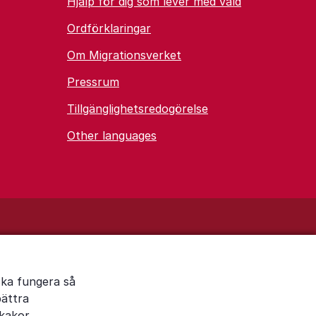
Hjälp för dig som lever med våld
Ordförklaringar
Om Migrationsverket
Pressrum
Tillgänglighetsredogörelse
Other languages
ska fungera så
bättra
kakor.