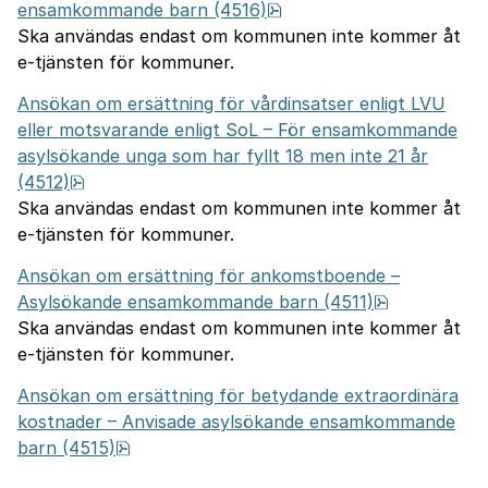
pdf, 771.2 kB.
ensamkommande barn (4516)
Ska användas endast om kommunen inte kommer åt
e-tjänsten för kommuner.
Ansökan om ersättning för vårdinsatser enligt LVU
eller motsvarande enligt SoL – För ensamkommande
asylsökande unga som har fyllt 18 men inte 21 år
pdf, 771.1 kB.
(4512)
Ska användas endast om kommunen inte kommer åt
e-tjänsten för kommuner.
Ansökan om ersättning för ankomstboende –
pdf, 1.2 MB.
Asylsökande ensamkommande barn (4511)
Ska användas endast om kommunen inte kommer åt
e-tjänsten för kommuner.
Ansökan om ersättning för betydande extraordinära
kostnader – Anvisade asylsökande ensamkommande
pdf, 707.3 kB.
barn (4515)