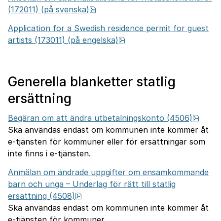
pdf, 901.1 kB.
(172011) (på svenska)
Application for a Swedish residence permit for guest
pdf, 954.4 kB.
artists
(173011) (på engelska)
Generella blanketter statlig
ersättning
pdf, 1
Begäran om att ändra utbetalningskonto (4506)
Ska användas endast om kommunen inte kommer åt
e-tjänsten för kommuner eller för ersättningar som
inte finns i e-tjänsten.
Anmälan om ändrade uppgifter om ensamkommande
barn och unga – Underlag för rätt till statlig
pdf, 760.3 kB.
ersättning (4508)
Ska användas endast om kommunen inte kommer åt
e-tjänsten för kommuner.