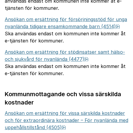
användas endast om kommunen inte kommer åt e-
tjänsten för kommuner.
Ansökan om ersättning för försörjningsstöd för unga
pdf, 
nyanlända tidigare ensamkommande barn (4514)
Ska användas endast om kommunen inte kommer åt
e-tjänsten för kommuner.
Ansökan om ersättning för stödinsatser samt hälso-
pdf, 1.3 MB.
och sjukvård för nyanlända (4477)
Ska användas endast om kommunen inte kommer åt
e-tjänsten för kommuner.
Kommunmottagande och vissa särskilda
kostnader
Ansökan om ersättning för vissa särskilda kostnader
och för extraordinära kostnader – För nyanlända med
pdf, 1.3 MB.
uppehållstillstånd (4505)