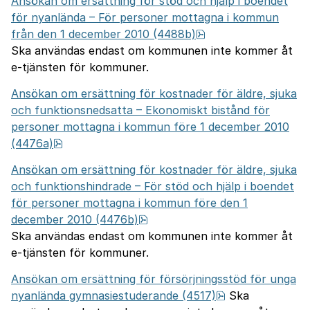
Ansökan om ersättning för stöd och hjälp i boendet
för nyanlända – För personer mottagna i kommun
pdf, 761.5 kB.
från den 1 december 2010 (4488b)
Ska användas endast om kommunen inte kommer åt
e-tjänsten för kommuner.
Ansökan om ersättning för kostnader för äldre, sjuka
och funktionsnedsatta – Ekonomiskt bistånd för
personer mottagna i kommun före 1 december 2010
pdf, 715 kB.
(4476a)
Ansökan om ersättning för kostnader för äldre, sjuka
och funktionshindrade – För stöd och hjälp i boendet
för personer mottagna i kommun före den 1
pdf, 1.2 MB.
december 2010 (4476b)
Ska användas endast om kommunen inte kommer åt
e-tjänsten för kommuner.
Ansökan om ersättning för försörjningsstöd för unga
pdf, 764.8 kB.
nyanlända gymnasiestuderande (4517)
Ska