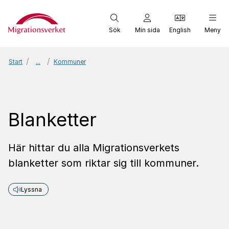
Start
Sök
Min sida
English
Meny
Start
...
Kommuner
Blanketter
Här hittar du alla Migrationsverkets
blanketter som riktar sig till kommuner.
Lyssna