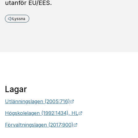
utanför EU/EES.
Lyssna
Lagar
Länk till annan webbplats.
Utlänningslagen (2005:716)
Länk till annan webbpla
Högskolelagen (1992:1434), HL
Länk till annan webbplats
Förvaltningslagen (2017:900)