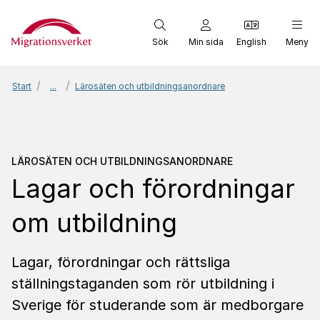
Start
Sök
Min sida
English
Meny
Start
...
Lärosäten och utbildningsanordnare
Lärosäten och utbildnin
LÄROSÄTEN OCH UTBILDNINGSANORDNARE
Lagar och förordningar
om utbildning
Lagar, förordningar och rättsliga
ställningstaganden som rör utbildning i
Sverige för studerande som är medborgare