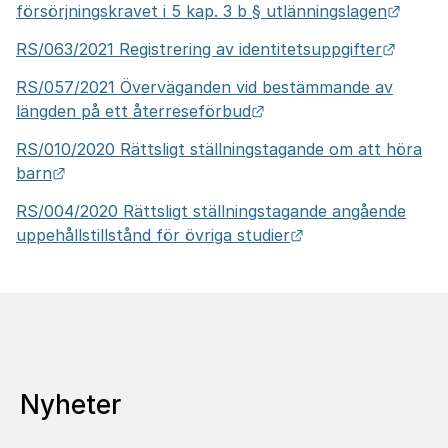
Länk t
försörjningskravet i 5 kap. 3 b § utlänningslagen
Länk t
RS/063/2021 Registrering av identitetsuppgifter
RS/057/2021 Överväganden vid bestämmande av
Länk till annan webbpla
längden på ett återreseförbud
RS/010/2020 Rättsligt ställningstagande om att höra
Länk till annan webbplats.
barn
RS/004/2020 Rättsligt ställningstagande angående
Länk till annan we
uppehållstillstånd för övriga studier
Nyheter