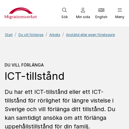
Start
Sök
Min sida
English
Meny
Start
Du vill förlänga
Arbeta
Anställd eller egen företagare
Du vill förlänga
ICT-tillst
DU VILL FÖRLÄNGA
ICT-tillstånd
Du har ett ICT-tillstånd eller ett ICT-
tillstånd för rörlighet för längre vistelse i
Sverige och vill förlänga ditt tillstånd. Du
kan samtidigt ansöka om att förlänga
uppehållstillstånd för din familj.