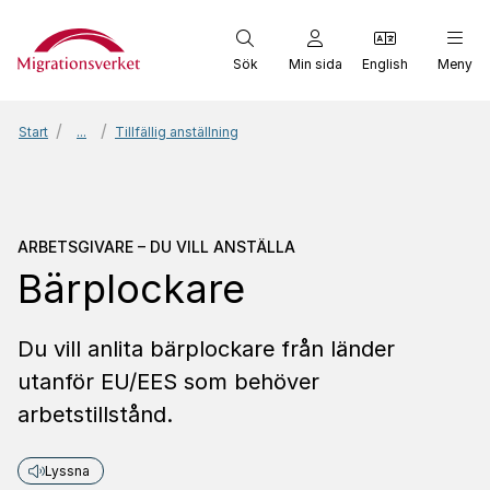
Start
Sök
Min sida
English
Meny
Start
...
Tillfällig anställning
Arbetsgivare – Du vill ans
ARBETSGIVARE – DU VILL ANSTÄLLA
Bärplockare
Du vill anlita bärplockare från länder
utanför EU/EES som behöver
arbetstillstånd.
Lyssna