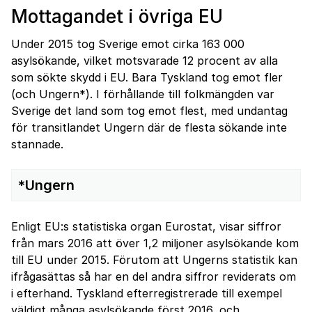
Mottagandet i övriga EU
Under 2015 tog Sverige emot cirka 163 000
asylsökande, vilket motsvarade 12 procent av alla
som sökte skydd i EU. Bara Tyskland tog emot fler
(och Ungern*). I förhållande till folkmängden var
Sverige det land som tog emot flest, med undantag
för transitlandet Ungern där de flesta sökande inte
stannade.
*Ungern
Enligt EU:s statistiska organ Eurostat, visar siffror
från mars 2016 att över 1,2 miljoner asylsökande kom
till EU under 2015. Förutom att Ungerns statistik kan
ifrågasättas så har en del andra siffror reviderats om
i efterhand. Tyskland efterregistrerade till exempel
väldigt många asylsökande först 2016, och