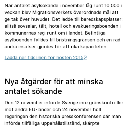
När antalet asylsökande i november låg runt 10 000 i
veckan blev Migrationsverkets överordnade mål att
ge tak över huvudet. Det ledde till beredskapsplatser:
alltså sovsalar, tält, hotell och evakueringsboenden i
kommunernas regi runt om i landet. Befintliga
asylboenden fylldes till bristningsgränsen och en rad
andra insatser gjordes för att öka kapaciteten.
pdf, 18.2 MB, öppn
Ladda ner tidslinjen för hösten 2015
Nya åtgärder för att minska
antalet sökande
Den 12 november införde Sverige inre gränskontroller
mot andra EU-länder och 24 november höll
regeringen den historiska presskonferensen där man
införde tillfälliga uppehållstillstånd, skärpte