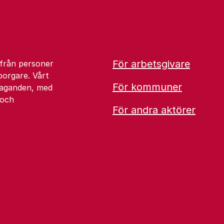
För arbetsgivare
 från personer
borgare. Vårt
För kommuner
åtaganden, med
 och
För andra aktörer