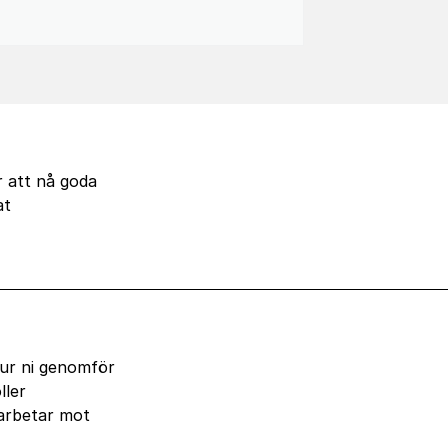
r att nå goda
at
hur ni genomför
ller
 arbetar mot