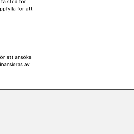
 få stöd för
pfylla för att
för att ansöka
inansieras av
.