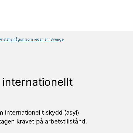
Anställa någon som redan är i Sverige
ställa
Person som ansöker 
nternationellt
 internationellt skydd (asyl)
en kravet på arbetstillstånd.