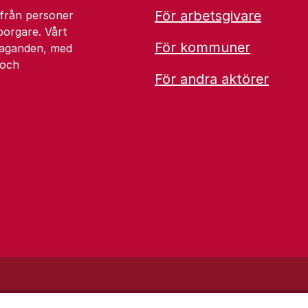
För arbetsgivare
 från personer
borgare. Vårt
För kommuner
åtaganden, med
 och
För andra aktörer