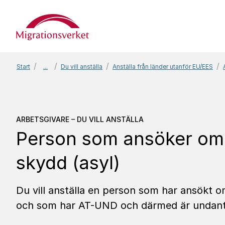
Start
Start
...
Du vill anställa
Anställa från länder utanför EU/EES
Arbetsgivare – Du vill an
ARBETSGIVARE – DU VILL ANSTÄLLA
Person som ansöker om i
skydd (asyl)
Du vill anställa en person som har ansökt om
och som har AT-UND och därmed är undantag